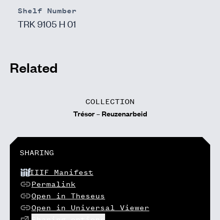
Shelf Number
TRK 9105 H 01
Related
COLLECTION
Trésor – Reuzenarbeid
SHARING
IIIF Manifest
Permalink
Open in Theseus
Open in Universal Viewer
Sharing options