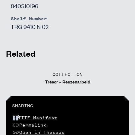
840510196
Shelf Number
TRG 9410 N 02
Related
COLLECTION
Trésor – Reuzenarbeid
SHARING
IIIF Manifest
Permalink
Open in Theseus