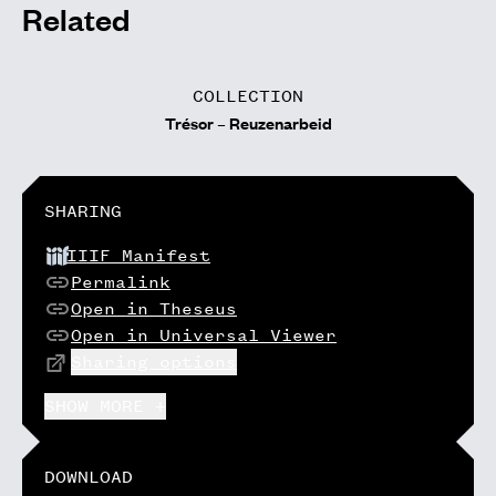
Related
COLLECTION
Trésor – Reuzenarbeid
SHARING
IIIF Manifest
Permalink
Open in Theseus
Open in Universal Viewer
Sharing options
SHOW MORE +
DOWNLOAD