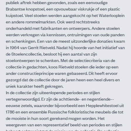
publiek aftrek hebben gevonden, zoals een eenvoudige
Brabantse knopstoel, een opvouwbaar viskrukje of een plastic
kuipstoel. Veel stoelen werden aangekocht op het Waterlooplein
en andere rommelmarkten. Ook werd rechtstreeks
onderhandeld met fabrikanten en ontwerpers. Andere stoelen
werden verkregen via kennissen, ontruimingen van oude panden
en schenkingen. Een van de meest uitzonderlijke donaties kwam
in 1964 van Gerrit Rietveld. Nadat hij hoorde van het initiatief van
de Stoelencollectie, besloot hij een aantal van zijn
stoelontwerpen te schenken. Met de selectiecriteria van de
collectie in gedachten, koos Rietveld stoelen die ieder op een
ander constructieprincipe waren gebaseerd. Dit heeft ervoor
gezorgd dat de collectie door de jaren heen een heel divers en
uniek karakter heeft gekregen.
In de collectie zijn uiteenlopende periodes en stijlen
vertegenwoordigd. Er zijn de achttiende-­ en negentiende-­
eeuwse zetels, waaronder bijvoorbeeld een Hepplewhitestoel uit
1786 en een ensem­ble Russische folkloristische meubels die tot
de mooiste in hun soort gerekend mogen worden. Het
weergeven van een representatief beeld van periodes en stijlen
behoort echter niet tot de missie van de collectie. De collectie