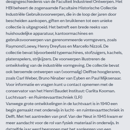
designgeschiedenis van de Faculteit Industrieel Ontwerpen. Het
HBI beheert de zogenaamde Facultaire Historische Collectie
Industriële Gebruiksvoorwerpen, die in de loop der jaren door
bescheiden aankopen, giften en bruiklenen tot een unieke
collectie is uitgegroeid. Het betreft een brede reeks van
huishoudelijke apparatuur, kantoormachines en
gebruiksvoorwerpen van gerenommeerde vormgevers, zoals
Raymond Loewy, Henry Dreyfuss en Marcello Nizzoli. De
collectie bevat bijvoorbeeld typemachines, stofzuigers, kachels,
platenspelers, strijkijzers. De voorwerpen illustreren de
ontwikkeling van de industriële vormgeving. De collectie bevat
ook beroemde ontwerpen van (voormalig) Delftse hoogleraren,
zoals Carl Weber, Bruno Ninaber van Eyben en Paul Mijksenaar.
Voor informatie en vragen kunt u contact opnemen met de
conservator van het Henri Baudet Instituut:
Carlita Kooman
.
Luchtvaart- en Ruimtevaarttechniek (LR)
Vanwege grote ontwikkelingen in de luchtvaart is in 1940 een
begin gemaakt met onderwijs in lucht- en ruimtevaarttechniek in
Delft. Met het aantreden van prof. Van der Neut in 1945 kwam er
meer aandacht voor de rol van fysiek materiaal in onderwijs. In
datzelfde jaar werd begonnen met het aanleggen van een