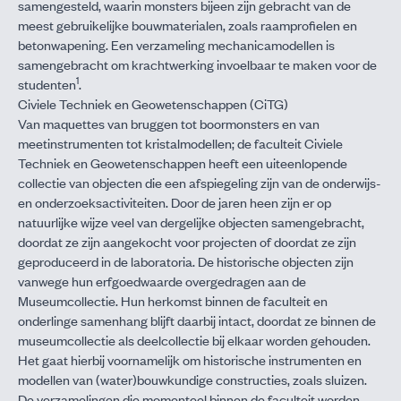
samengesteld, waarin monsters bijeen zijn gebracht van de
meest gebruikelijke bouwmaterialen, zoals raamprofielen en
betonwapening. Een verzameling mechanicamodellen is
samengebracht om krachtwerking invoelbaar te maken voor de
1
studenten
.
Civiele Techniek en Geowetenschappen (CiTG)
Van maquettes van bruggen tot boormonsters en van
meetinstrumenten tot kristalmodellen; de faculteit Civiele
Techniek en Geowetenschappen heeft een uiteenlopende
collectie van objecten die een afspiegeling zijn van de onderwijs-
en onderzoeksactiviteiten. Door de jaren heen zijn er op
natuurlijke wijze veel van dergelijke objecten samengebracht,
doordat ze zijn aangekocht voor projecten of doordat ze zijn
geproduceerd in de laboratoria. De historische objecten zijn
vanwege hun erfgoedwaarde overgedragen aan de
Museumcollectie. Hun herkomst binnen de faculteit en
onderlinge samenhang blijft daarbij intact, doordat ze binnen de
museumcollectie als deelcollectie bij elkaar worden gehouden.
Het gaat hierbij voornamelijk om historische instrumenten en
modellen van (water)bouwkundige constructies, zoals sluizen.
De verzamelingen die momenteel binnen de faculteit worden