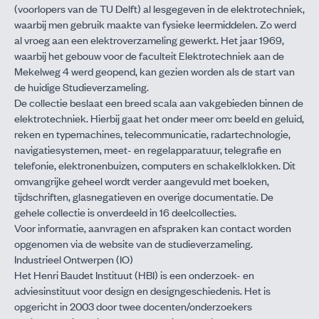
(voorlopers van de TU Delft) al lesgegeven in de elektrotechniek,
waarbij men gebruik maakte van fysieke leer­middelen. Zo werd
al vroeg aan een elektroverzameling gewerkt. Het jaar 1969,
waarbij het gebouw voor de faculteit Elektrotechniek aan de
Mekelweg 4 werd geopend, kan gezien worden als de start van
de huidige Studieverzameling.
De collectie beslaat een breed scala aan vakgebieden binnen de
elektrotechniek. Hierbij gaat het onder meer om: beeld en geluid,
reken­ en typemachines, telecommunicatie, radartechnologie,
navigatiesystemen, meet-­ en regelapparatuur, telegrafie en
telefonie, elektronenbuizen, computers en schakelklokken. Dit
omvangrijke geheel wordt verder aangevuld met boeken,
tijdschriften, glasnegatieven en overige documentatie. De
gehele collectie is onverdeeld in 16 deelcollecties.
Voor informatie, aanvragen en afspraken kan contact worden
opgenomen via de website van de
studieverzameling
.
Industrieel Ontwerpen (IO)
Het Henri Baudet Instituut (HBI) is een onderzoek-­ en
adviesinstituut voor design en designgeschiedenis. Het is
opgericht in 2003 door twee docenten/onderzoekers