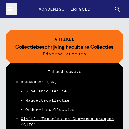
ACADEMISCH ERFGOED
ARTIKEL
Collectiebeschrijving Facultaire Collecties
Diverse auteurs
Inhoudsopgave
Bouwkunde (BK)
Stoelencollectie
Maquettecollectie
Onderwijscollecties
Civiele Techniek en Geowetenschappen
(CiTG)