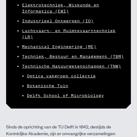
Elektrotechniek, Wiskunde en
Informatica (EWI)
Industrieel Ontwerpen (IO)
Luchtvaart- en Ruimtevaarttechniek
(LR)
Mechanical Engineering (ME)
Techniek, Bestuur en Management (TBM)
Technische Natuurwetenschappen (TNW)
Optica vakgroep collectie
Botanische Tuin
Delft School of Microbiology
Sinds de oprichting van de TU Delft in 1842, destijds de
Koninklijke Akademie, zijn er omvangrijke verzamelingen