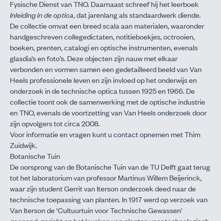
Fysische Dienst van TNO. Daarnaast schreef hij het leerboek
Inleiding in de optica
, dat jarenlang als standaardwerk diende.
De collectie omvat een breed scala aan materialen, waaronder
handgeschreven collegedictaten, notitieboekjes, octrooien,
boeken, prenten, catalogi en optische instrumenten, evenals
glasdia’s en foto’s. Deze objecten zijn nauw met elkaar
verbonden en vormen samen een gedetailleerd beeld van Van
Heels professionele leven en zijn invloed op het onderwijs en
onderzoek in de technische optica tussen 1925 en 1966. De
collectie toont ook de samenwerking met de optische industrie
en TNO, evenals de voortzetting van Van Heels onderzoek door
zijn opvolgers tot circa 2008.
Voor informatie en vragen kunt u contact opnemen met
Thim
Zuidwijk
.
Botanische Tuin
De oorsprong van de Botanische Tuin van de TU Delft gaat terug
tot het laboratorium van professor Martinus Willem Beijerinck,
waar zijn student Gerrit van Iterson onderzoek deed naar de
technische toepassing van planten. In 1917 werd op verzoek van
Van Iterson de 'Cultuurtuin voor Technische Gewassen'
geopend, gericht op het kweken van planten voor technologisch