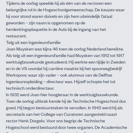
Tijdens de oorlog speelde hij als één van de rectoren een
belangrijke rol in de Hogeschoolgemeenschap. De keuzes waar
hij voor stond waren duivels en zijn hem uiteindelijk fataal
geworden – zijn naam is opgenomen op de
herdenkingsplaquette in de Aula bij de ingang van het
restaurant.
Telg uit een ingenieursfamilie
Joan Muysken was bijna 46 toen de oorlog Nederland bereikte.
Als telg uit een ingenieursfamilie had Muysken van 1912 tot 1917
werktuigbouwkunde gestudeerd. Hij werkte een tijdje in Zweden
en in de VS voordat hij carrière maakte bij het spoorwegbedrijf
Werkspoor, waar zijn vader – ook alumnus van de Delftse
ingenieursopleiding – directeur was. Hijzelf schopte het tot
technisch onderdirecteur.
In 1932 werd Joan hier hoogleraar in de werktuigbouwkunde.
Toen de oorlog uitbrak kende hij de Technische Hogeschool dus
goed. Hij begon bestuurstaken te vervullen. In 1942 werd hij als
secretaris van het College van Curatoren aangesteld naast
rector Henk Dorgelo. Voor ons begrip: de Technische
Hogeschool werd bestuurd door twee organen. De Academische