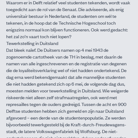
Waarom er in Delft relatief veel studenten tekenden, wordt vaak
toegedicht aan de rol van de Senaat. Die adviseerde, als enig
universitair bestuur in Nederland, de studenten om wél te
tekenen, in de hoop dat de Technische Hogeschool toch
enigszins normaal kon blijven functioneren. Ook werd gedacht:
het zal zo’n vaart toch niet lopen?
Tewerkstelling in Duitsland
Dat bleek naïef. De Duitsers namen op 4 mei 1943 de
zogenoemde cartotheek van de TH in beslag, met daarin de
namen van alle ingeschrevenen en de registratie van degenen
die de loyaliteitsverklaring wel of niet hadden ondertekend. De
dag erna werd bekendgemaakt dat alle mannelijke studenten
die niet hadden getekend zich op 6 mei, de volgende dag dus,
moesten melden voor tewerkstelling in Duitsland. Wie weigerde
riskeerde niet alleen zelf strafmaatregelen, ook werd met
represailles tegen de ouders gedreigd. Tussen de acht en 900
Delftse studenten hebben zich gemeld en zijn naar Duitsland
afgevoerd – een derde van de studentenpopulatie. Ze werden
bijvoorbeeld tewerkgesteld bij de Kraft-durch-Freudewagens-
stadt, de latere Volkswagenfabriek bij Wolfsburg. De niet-
ondertekenaars die zich niet meldden, doken onder of vonden