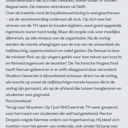
illegaal werk. De meeste vertrokken uit Delft.
Over de kwestie rond de loyaliteitsverklaring is veel geschreven
– zie de verantwoording onderaan dit stuk. Op zich was het
streven om de TH open te houden legitiem, want goed opgeleide
ingenieurs waren hard nodig. Maar dit zorgde ook voor moeilijke
dilemma’s, op alle niveaus van de organisatie. Na de oorlog
werden de morele afwegingen aan de top van de universiteit als
twijfelachtig, opportunistisch en naïef gezien. De Senaat is door
de minister flink op zijn vingers getikt voor ‘een tekort aan kracht
en fierheid tegenover de bezetter’. De Technische Hogeschool
heeft hiervan geleerd en is er zelfs diepgaand door veranderd.
Studium Generale is bijvoorbeeld ontstaan direct na de oorlog,
als reactie op zowel de twijfelachtige morele keuzes die in de
oorlog zijn gemaakt, als op de afstand die tussen hoogleraren en
studenten was gegroeid.
Rectorswissel
Terug naar Muysken. Op 1 juni 1943 werd de TH weer geopend
voor het kwart van studenten die wél had getekend. Rector
Dorgelo volgde hiermee orders van hogerhand op. Hij bleef zich
inzetten voor het geven van onderwijs, ook omdat hij bang was