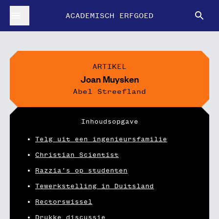
ACADEMISCH ERFGOED
ARTIKEL
Joan Muysken
Abel Streefland
Inhoudsopgave
Telg uit een ingenieursfamilie
Christian Scientist
Razzia’s op studenten
Tewerkstelling in Duitsland
Rectorswissel
Drukke discussie