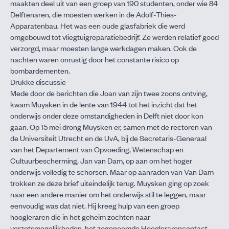
maakten deel uit van een groep van 190 studenten, onder wie 84
Delftenaren, die moesten werken in de Adolf-Thies-
Apparatenbau. Het was een oude glasfabriek die werd
omgebouwd tot vliegtuigreparatiebedrijf. Ze werden relatief goed
verzorgd, maar moesten lange werkdagen maken. Ook de
nachten waren onrustig door het constante risico op
bombardementen.
Drukke discussie
Mede door de berichten die Joan van zijn twee zoons ontving,
kwam Muysken in de lente van 1944 tot het inzicht dat het
onderwijs onder deze omstandigheden in Delft niet door kon
gaan. Op 15 mei drong Muysken er, samen met de rectoren van
de Universiteit Utrecht en de UvA, bij de Secretaris-Generaal
van het Departement van Opvoeding, Wetenschap en
Cultuurbescherming, Jan van Dam, op aan om het hoger
onderwijs volledig te schorsen. Maar op aanraden van Van Dam
trokken ze deze brief uiteindelijk terug. Muysken ging op zoek
naar een andere manier om het onderwijs stil te leggen, maar
eenvoudig was dat niet. Hij kreeg hulp van een groep
hoogleraren die in het geheim zochten naar
verzetsmogelijkheden, het zogenoemde Hooglerarencontact,