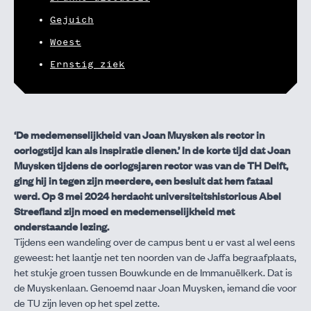
Gejuich
Woest
Ernstig ziek
‘De medemenselijkheid van Joan Muysken als rector in
oorlogstijd kan als inspiratie dienen.’ In de korte tijd dat Joan
Muysken tijdens de oorlogsjaren rector was van de TH Delft,
ging hij in tegen zijn meerdere, een besluit dat hem fataal
werd. Op 3 mei 2024 herdacht universiteitshistoricus Abel
Streefland zijn moed en medemenselijkheid met
onderstaande lezing.
Tijdens een wandeling over de campus bent u er vast al wel eens
geweest: het laantje net ten noorden van de Jaffa begraafplaats,
het stukje groen tussen Bouwkunde en de Immanuëlkerk. Dat is
de Muyskenlaan. Genoemd naar Joan Muysken, iemand die voor
de TU zijn leven op het spel zette.