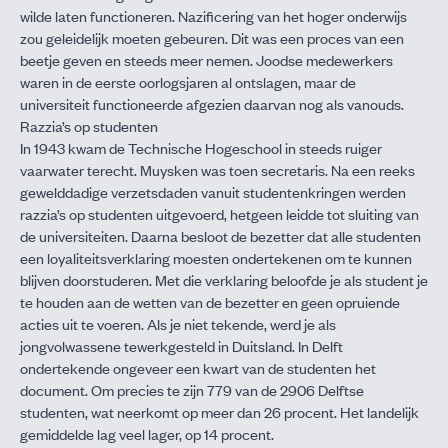
wilde laten functioneren. Nazificering van het hoger onderwijs
zou geleidelijk moeten gebeuren. Dit was een proces van een
beetje geven en steeds meer nemen. Joodse medewerkers
waren in de eerste oorlogsjaren al ontslagen, maar de
universiteit functioneerde afgezien daarvan nog als vanouds.
Razzia’s op studenten
In 1943 kwam de Technische Hogeschool in steeds ruiger
vaarwater terecht. Muysken was toen secretaris. Na een reeks
gewelddadige verzetsdaden vanuit studentenkringen werden
razzia’s op studenten uitgevoerd, hetgeen leidde tot sluiting van
de universiteiten. Daarna besloot de bezetter dat alle studenten
een loyaliteitsverklaring moesten ondertekenen om te kunnen
blijven doorstuderen. Met die verklaring beloofde je als student je
te houden aan de wetten van de bezetter en geen opruiende
acties uit te voeren. Als je niet tekende, werd je als
jongvolwassene tewerkgesteld in Duitsland. In Delft
ondertekende ongeveer een kwart van de studenten het
document. Om precies te zijn 779 van de 2906 Delftse
studenten, wat neerkomt op meer dan 26 procent. Het landelijk
gemiddelde lag veel lager, op 14 procent.