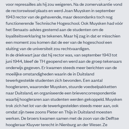
voor represailles als hij zou weigeren. Na de zomervakantie vond
de rectorswissel plaats en werd Joan Muysken in september
1943 rector van de gehavende, maar desondanks toch nog
functionerende Technische Hogeschool. Ook Muysken had vóór
het Senaats-advies gestemd aan de studenten om de
loyaliteitsverklaring te tekenen. Maar hij zag in dat er misschien
een moment zou komen dat de eer van de hogeschool een
sluiting van de universiteit zou rechtvaardigen.
In de driekwart jaar dat hij rector was, van september 1943 tot
juni 1944, bleef de TH geopend en werd aan de groep tekenaars
onderwijs gegeven. Er kwamen steeds meer berichten van de
moeilijke omstandigheden waarin de in Duitsland
tewerkgestelde studenten zich bevonden. Een aantal
hoogleraren, waaronder Muysken, stuurde voedselpakketten
naar Duitsland, en organiseerde een brievencorrespondentie
waarbij hoogleraren aan studenten werden gekoppeld. Muysken
trok zich het lot van de tewerkgestelden steeds meer aan, ook
omdat zijn twee zoons Pieter en Thijs in Duitsland moesten
werken. De broers kwamen samen met de zoon van de Delftse
hoogleraar Kluyver terecht in Nienburg an der Weser. Ze