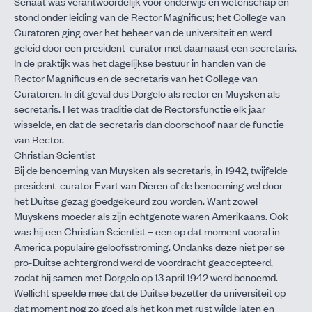
Senaat was verantwoordelijk voor onderwijs en wetenschap en
stond onder leiding van de Rector Magnificus; het College van
Curatoren ging over het beheer van de universiteit en werd
geleid door een president-curator met daarnaast een secretaris.
In de praktijk was het dagelijkse bestuur in handen van de
Rector Magnificus en de secretaris van het College van
Curatoren. In dit geval dus Dorgelo als rector en Muysken als
secretaris. Het was traditie dat de Rectorsfunctie elk jaar
wisselde, en dat de secretaris dan doorschoof naar de functie
van Rector.
Christian Scientist
Bij de benoeming van Muysken als secretaris, in 1942, twijfelde
president-curator Evart van Dieren of de benoeming wel door
het Duitse gezag goedgekeurd zou worden. Want zowel
Muyskens moeder als zijn echtgenote waren Amerikaans. Ook
was hij een Christian Scientist – een op dat moment vooral in
America populaire geloofsstroming. Ondanks deze niet per se
pro-Duitse achtergrond werd de voordracht geaccepteerd,
zodat hij samen met Dorgelo op 13 april 1942 werd benoemd.
Wellicht speelde mee dat de Duitse bezetter de universiteit op
dat moment nog zo goed als het kon met rust wilde laten en