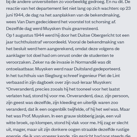
bij de andere universiteiten zo voorbeeldig gedroeg. En nu dit. De
reactie van het departement liet niet lang op zich wachten: op 23
juni 1944, de dag na het aanplakken van de bekendmaking,
wees Van Dam gedecideerd het voorstel tot schorsing af.
Dezelfde dag werd Muysken thuis gearresteerd.
Op 1 augustus 1944 werd hij door het Duitse Obergericht tot een
jaar tuchthuisstraf veroordeeld. Vooral de bekendmaking van
het besluit werd hem aangerekend, omdat deze volgens de
aanklager tot doel had om onrust onder de studenten te
veroorzaken. Zeker na de invasie in Normandië was dit
ontoelaatbaar. Muysken werd naar Duitsland gedeporteerd.
In het tuchthuis van Siegburg schreef ingenieur Piet de Lint
verbaasd in zijn dagboek over zijn oud-leraar Muysken:
“Onveranderd, precies zooals hij het tooneel voor het laatst
verlaten had, stond hij voor me. Onveranderd, d.w.z. zijn persoon,
zijn geest was dezelfde, zijn kleeding en uiterlijk waren zoo
veranderd, dat ik een oogenblik twijfelde, of hij het wel was. Maar
het was Prof. Muysken. In een grauw slobberig jasje, een vuil
witte broek, op klompen, stond hij vlak voor me. Hij zag er slecht
uit, mager, maar uit zijn donkere oogen straalde dezelfde rustige
energie, die ik van vroeger kende, zijn gezicht had nog steeds die